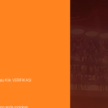
lu Klik VERIFIKASI
ng anda inginkan.