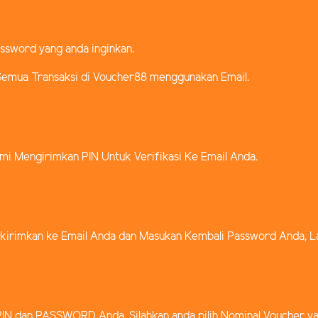
ssword yang anda inginkan.
, Semua Transaksi di Voucher88 menggunakan Email.
mi Mengirimkan PIN Untuk Verifikasi Ke Email Anda.
ikirimkan ke Email Anda dan Masukan Kembali Password Anda, La
IN dan PASSWORD Anda, Silahkan anda pilih Nominal Voucher ya