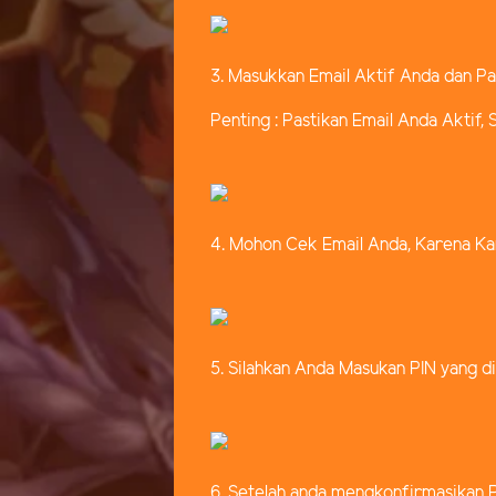
3. Masukkan Email Aktif Anda dan Pa
Penting : Pastikan Email Anda Aktif
4. Mohon Cek Email Anda, Karena Ka
5. Silahkan Anda Masukan PIN yang d
6. Setelah anda mengkonfirmasikan P